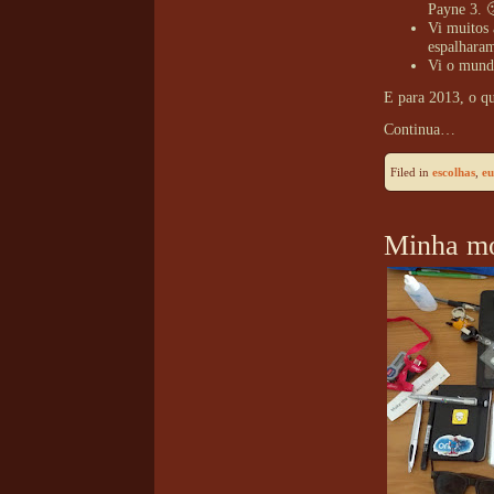
Payne 3. 
Vi muitos 
espalhara
Vi o mund
E para 2013, o q
Continua…
Filed in
escolhas
,
eu
Minha mo