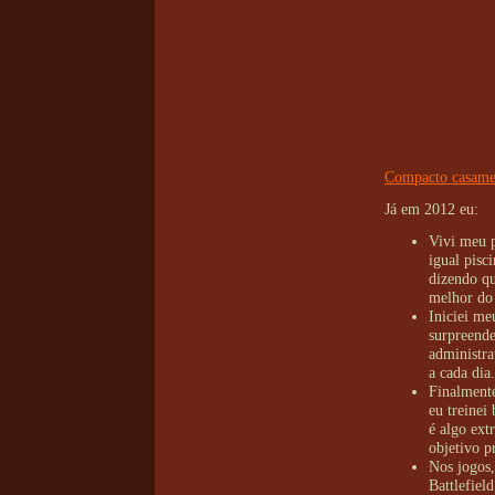
Compacto casamen
Já em 2012 eu:
Vivi meu p
igual pisc
dizendo qu
melhor do
Iniciei m
surpreende
administra
a cada dia.
Finalmente
eu treinei
é algo ext
objetivo p
Nos jogos,
Battlefiel