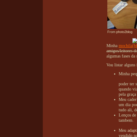
From
photo2blog
Minha
mochila
amigos/leitores 
algumas fases da 
Vou listar alguns 
Minha pequ
poder ter 
quando via
pela graça
Meu cadern
um dia pod
tudo ali, 
Lenços de
tambem.
Meu
adapt
vendido no