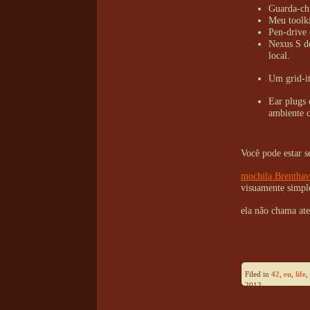
Guarda-chu
Meu toolki
Pen-drive 
Nexus S d
local.
Um grid-it
Ear plugs
ambiente 
Você pode estar s
mochila Brentha
visuamente simpl
ela não chama at
Filed in
42
,
eu
,
life
,
2012