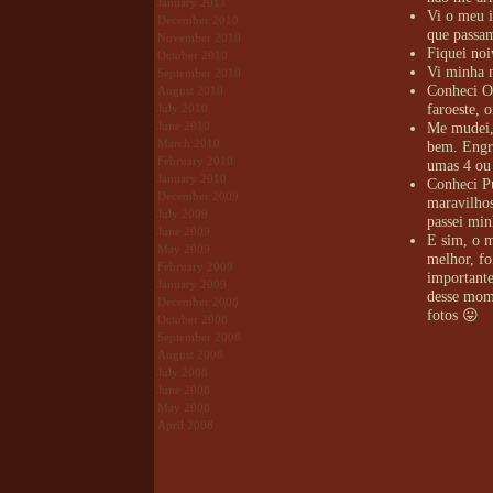
January 2011
Vi o meu i
December 2010
que passa
November 2010
Fiquei no
October 2010
Vi minha n
September 2010
Conheci O
August 2010
faroeste,
July 2010
June 2010
Me mudei, 
March 2010
bem. Engr
February 2010
umas 4 ou 
January 2010
Conheci P
December 2009
maravilhos
July 2009
passei min
June 2009
E sim, o m
May 2009
melhor, f
February 2009
importante
January 2009
desse mome
December 2008
fotos 😛
October 2008
September 2008
August 2008
July 2008
June 2008
May 2008
April 2008