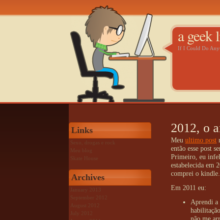
a geek l
If I Could Do An
2012, o 
Links
Meu
ultimo post
r
Sexo, drogas e rock
então esse post s
Meu blog
Primeiro, eu infe
Skate House
estabelecida em 2
comprei o kindle.
Archives
Em 2011 eu:
January 2013
September 2012
Aprendi a 
August 2012
habilitaçã
July 2012
não me arr