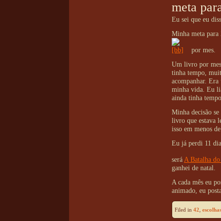
meta par
Eu sei que eu dis
Minha meta para 
por mes.
Um livro por mes
tinha tempo, mui
acompanhar. Era 
minha vida. Eu li
ainda tinha tempo 
Minha decisão se 
livro que estava
isso em menos de 
Eu já perdi 11 di
será
A Batalha do
ganhei de natal.
A cada mês eu post
animado, eu posta
Filed in
42
,
escolha