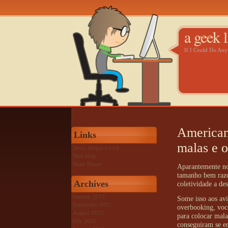
a geek l
If I Could Do An
Americano
Links
malas e o
Sexo, drogas e rock
Meu blog
Skate House
Aparantemente no
tamanho bem razo
Archives
coletividade a de
January 2013
Some isso aos av
September 2012
overbooking, voc
August 2012
para colocar mal
July 2012
conseguiram se en