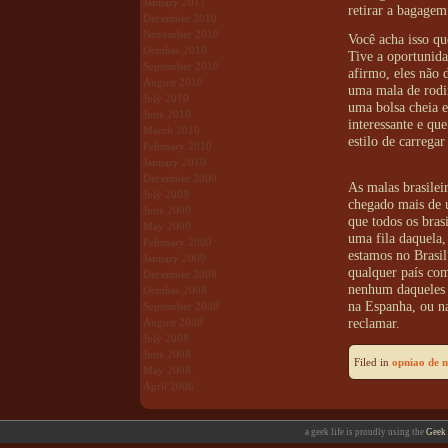
January 2011
retirar a bagagem 
December 2010
November 2010
Você acha isso qu
October 2010
Tive a oportunida
September 2010
afirmo, eles não
August 2010
uma mala de rodi
July 2010
uma bolsa cheia e
June 2010
interessante e qu
March 2010
estilo de carregar
February 2010
January 2010
December 2009
As malas brasilei
July 2009
chegado mais de u
June 2009
que todos os bras
May 2009
uma fila daquela,
February 2009
estamos no Brasil
January 2009
qualquer país com
December 2008
nenhum daqueles 
October 2008
na Espanha, ou na
September 2008
reclamar.
August 2008
July 2008
June 2008
Filed in
opniao de 
May 2008
April 2008
a geek life is proudly using the
Geek